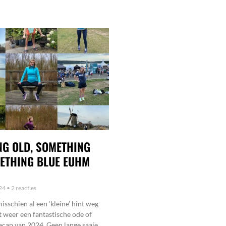
G OLD, SOMETHING
ETHING BLUE EUHM
024
2 reacties
misschien al een ‘kleine’ hint weg
 weer een fantastische ode of
ecap van 2024. Geen lange saaie