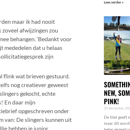
Lees verder »
orden maar ik had nooit
k zoveel afwijzingen zou
r mee behangen. ‘Bedankt voor
ijt mededelen dat u helaas
ollicitatiegesprek zijn
al flink wat brieven gestuurd.
SOMETHIN
zelfs nog creatiever geweest
NEW, SOM
slingers gekocht, echte
PINK!
s! En daar mijn
31 december, 2
tiebrief opgeschreven onder
De titel geeft 
 van: De slingers kunnen uit
maar dit wordt
llie hebben je junior
beter gezegd r