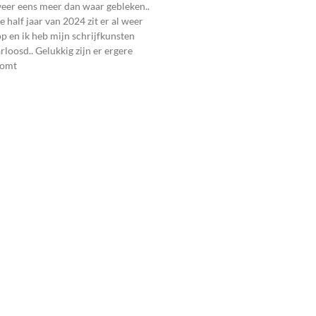
weer eens meer dan waar gebleken..
 half jaar van 2024 zit er al weer
 en ik heb mijn schrijfkunsten
rloosd.. Gelukkig zijn er ergere
komt