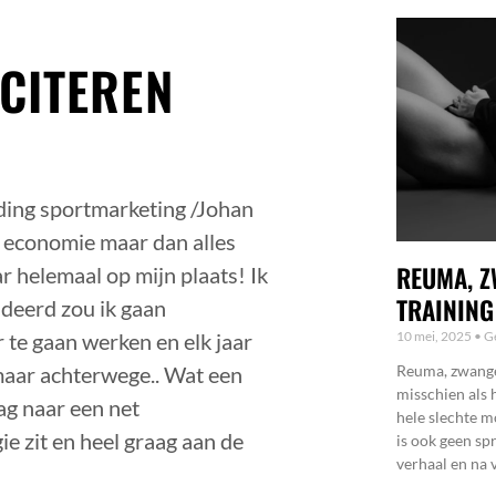
ICITEREN
iding sportmarketing /Johan
 economie maar dan alles
REUMA, Z
ar helemaal op mijn plaats! Ik
TRAINING
udeerd zou ik gaan
10 mei, 2025
Ge
r te gaan werken en elk jaar
Reuma, zwanger
maar achterwege.. Wat een
misschien als 
ag naar een net
hele slechte m
ie zit en heel graag aan de
is ook geen sp
verhaal en na v