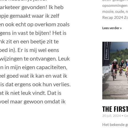
opsommingen ma
arketeer gevonden! Ik heb
mooie, oude, 
mpje gemaakt waar ik zelf
Recap 2024 Z
en ook echt op overkom zoals
Lees verder »
ens in vast te bijten! Het is
k zit en een beetje zit te
ed in). Er is mij wel eens
afwijzingen te ontvangen. Leuk
n in mijn eigen capaciteiten,
el goed wat ik kan en wat ik
 is dat ergens ook hun verlies.
 ik niet leuk vindt. Dat is
r voel maar gewoon omdat ik
THE FIRS
20 juli, 2024
Ge
Het bekende ge