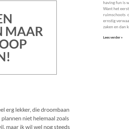
having fun is 
Want het eerste
EN
ruimschoots op
ernstig verwaa
 MAAR
zaken en dan 
Lees verder »
HOOP
N!
eel erg lekker, die droombaan
n plannen niet helemaal zoals
il, maar ik wil wel nog steeds