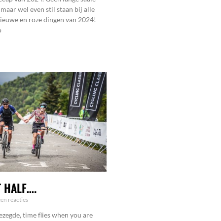
ar wel even stil staan bij alle
nieuwe en roze dingen van 2024!
o
T HALF….
en reacties
zegde, time flies when you are