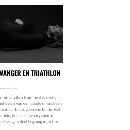
WANGER EN TRIATHLON
en reacties
 en triatlon training dat klinkt
het begin van een goede of juist een
op maar het is geen van beide. Het
rookje, het is een waargebeurd
eel vragen deel ik graag mijn tips,