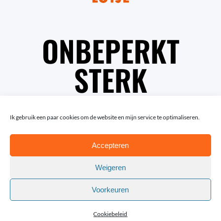
ONBEPERKT
STERK
Ik gebruik een paar cookies om de website en mijn service te optimaliseren.
Accepteren
Weigeren
Voorkeuren
© Copyright Lotte van Trigt | Fotografie: Rob van
Efferen en Andy Astfalck
Cookiebeleid