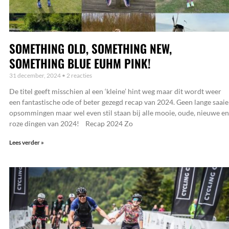
SOMETHING OLD, SOMETHING NEW,
SOMETHING BLUE EUHM PINK!
31 december, 2024
2 reacties
De titel geeft misschien al een ‘kleine’ hint weg maar dit wordt weer
een fantastische ode of beter gezegd recap van 2024. Geen lange saaie
opsommingen maar wel even stil staan bij alle mooie, oude, nieuwe en
roze dingen van 2024! Recap 2024 Zo
Lees verder »