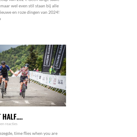
ar wel even stil staan bij alle
nieuwe en roze dingen van 2024!
o
T HALF….
en reacties
zegde, time flies when you are