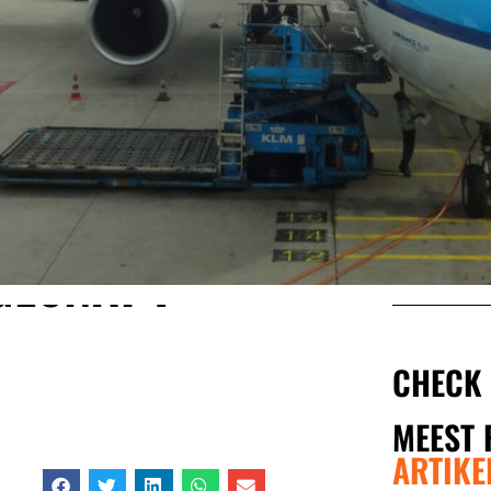
 GESNAPT
CHECK
MEEST 
ARTIKE