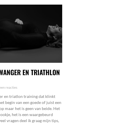
WANGER EN TRIATHLON
en reacties
 en triatlon training dat klinkt
het begin van een goede of juist een
op maar het is geen van beide. Het
rookje, het is een waargebeurd
eel vragen deel ik graag mijn tips,