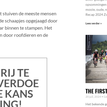
opsommingen ma
mooie, oude, 
t stuiven de meeste mensen
Recap 2024 Z
udde schaapjes opgejaagd door
Lees verder »
aar binnen te stampen. Het
en door roofdieren en de
RIJ TE
 VERDOE
THE FIRS
TE KANS
20 juli, 2024
Ge
ING!
Het bekende ge