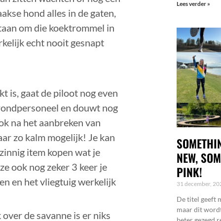
Lees verder »
aakse hond alles in de gaten,
 staan om die koektrommel in
kelijk echt nooit gesnapt
t is, gaat de piloot nog even
t grondpersoneel en douwt nog
ook na het aanbreken van
ar zo kalm mogelijk! Je kan
SOMETHIN
zinnig item kopen wat je
NEW, SOM
 ze ook nog zeker 3 keer je
PINK!
n en het vliegtuig werkelijk
31 december, 2
De titel geeft 
maar dit wordt
k over de savanne is er niks
beter gezegd r