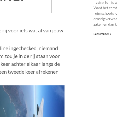
having fun is 
Want het eerste
ruimschoots op
ernstig verwaa
zaken en dan 
e rij voor iets wat al van jouw
Lees verder »
online ingechecked, niemand
zou je in de rij staan voor
e keer achter elkaar langs de
r een tweede keer afrekenen