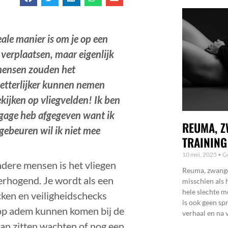
eale manier is om je op een
 v
erplaatsen, maar eigenlijk
 mensen zouden het
etterlijker kunnen nemen
kijken op vliegvelden! Ik ben
bagage heb afgegeven want ik
REUMA, Z
gebeuren wil ik niet mee
TRAINING
10 mei, 2025
Ge
andere mensen is het vliegen
Reuma, zwanger
erhogend. Je wordt als een
misschien als 
hele slechte m
cken en veiligheidschecks
is ook geen sp
e op adem kunnen komen bij de
verhaal en na v
aan zitten wachten of nog een