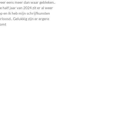
weer eens meer dan waar gebleken..
 half jaar van 2024 zit er al weer
 en ik heb mijn schrijfkunsten
rloosd.. Gelukkig zijn er ergere
komt