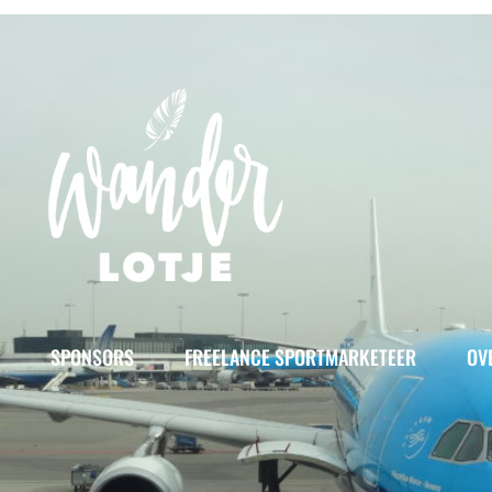
SPONSORS
FREELANCE SPORTMARKETEER
OV