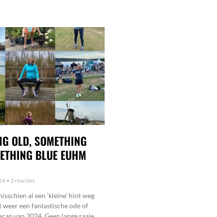
G OLD, SOMETHING
ETHING BLUE EUHM
024
2 reacties
misschien al een ‘kleine’ hint weg
 weer een fantastische ode of
ecap van 2024. Geen lange saaie