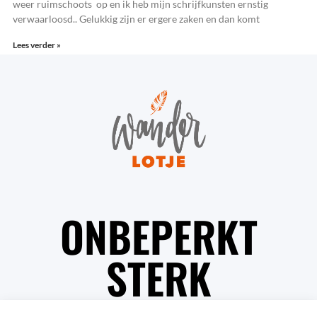
weer ruimschoots op en ik heb mijn schrijfkunsten ernstig
verwaarloosd.. Gelukkig zijn er ergere zaken en dan komt
Lees verder »
ONBEPERKT
STERK