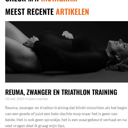
MEEST RECENTE
ARTIKELEN
REUMA, ZWANGER EN TRIATHLON TRAINING
10 mei, 2025
Geen reacties
Reuma, zwanger en triatlon training dat klinkt misschien als het begin
van een goede of juist een hele slechte mop maar het is geen van
beide. Het is ook geen sprookje, het is een waargebeurd verhaal en na
veel vragen deel ik graag mijn tips,