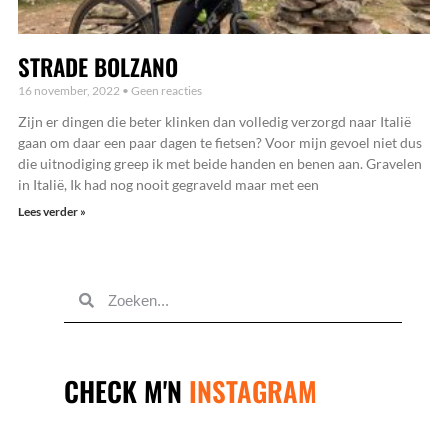
STRADE BOLZANO
16 november, 2022
Geen reacties
Zijn er dingen die beter klinken dan volledig verzorgd naar Italië
gaan om daar een paar dagen te fietsen? Voor mijn gevoel niet dus
die uitnodiging greep ik met beide handen en benen aan. Gravelen
in Italië, Ik had nog nooit gegraveld maar met een
Lees verder »
STUUR
MIJ
EEN
BERICHTJE
SAMEN
ZAKEN
DOEN?
CHECK M'N
INSTAGRAM