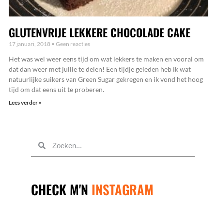
GLUTENVRIJE LEKKERE CHOCOLADE CAKE
17 januari, 2018
Geen reacties
Het was wel weer eens tijd om wat lekkers te maken en vooral om
dat dan weer met jullie te delen! Een tijdje geleden heb ik wat
natuurlijke suikers van Green Sugar gekregen en ik vond het hoog
tijd om dat eens uit te proberen.
Lees verder »
STUUR
MIJ
EEN
BERICHTJE
SAMEN
ZAKEN
DOEN?
CHECK M'N
INSTAGRAM