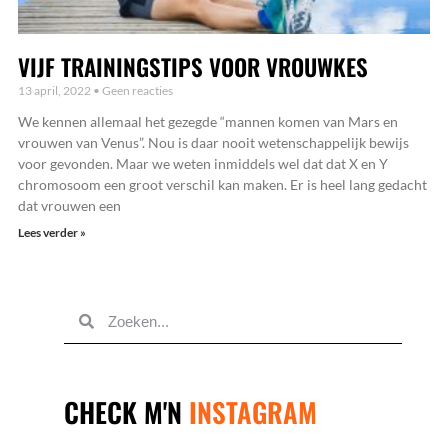
VIJF TRAININGSTIPS VOOR VROUWKES
13 april, 2022
Geen reacties
We kennen allemaal het gezegde “mannen komen van Mars en
vrouwen van Venus”. Nou is daar nooit wetenschappelijk bewijs
voor gevonden. Maar we weten inmiddels wel dat dat X en Y
chromosoom een groot verschil kan maken. Er is heel lang gedacht
dat vrouwen een
Lees verder »
STUUR
MIJ
EEN
BERICHTJE
SAMEN
ZAKEN
DOEN?
CHECK M'N
INSTAGRAM