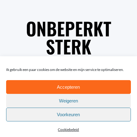
ONBEPERKT
STERK
Ik gebruik een paar cookies om de website en mijn service te optimaliseren.
Accepteren
Weigeren
Voorkeuren
© Copyright Lotte van Trigt | Fotografie: Rob van
Efferen en Andy Astfalck
Cookiebeleid