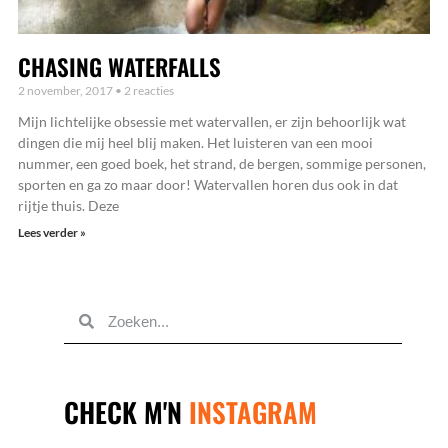
CHASING WATERFALLS
2 november, 2017
2 reacties
Mijn lichtelijke obsessie met watervallen, er zijn behoorlijk wat
dingen die mij heel blij maken. Het luisteren van een mooi
nummer, een goed boek, het strand, de bergen, sommige personen,
sporten en ga zo maar door! Watervallen horen dus ook in dat
rijtje thuis. Deze
Lees verder »
STUUR
MIJ
EEN
BERICHTJE
SAMEN
ZAKEN
DOEN?
CHECK M'N
INSTAGRAM