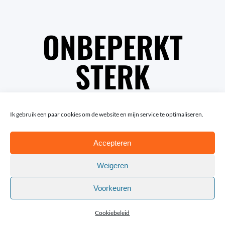
ONBEPERKT
STERK
Ik gebruik een paar cookies om de website en mijn service te optimaliseren.
Accepteren
Weigeren
Voorkeuren
© Copyright Lotte van Trigt | Fotografie: Rob van
Efferen en Andy Astfalck
Cookiebeleid