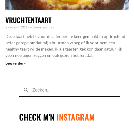
VRUCHTENTAART
27 maart, 2017
Geen reacties
Deze taart heb ik voor de aller eerste keer gemaakt in opdracht of
beter gezegd omdat mijn buurman vroeg of ik voor hem een
healthy taart wilde maken. Ik als taarten gek kon daar natuurlijk
geen nee tegen zeggen en ook gezien het feit dat
Lees verder »
STUUR
MIJ
EEN
BERICHTJE
SAMEN
ZAKEN
DOEN?
CHECK M'N
INSTAGRAM