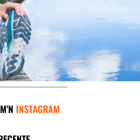
R
CHTJE
MEN
EN
 M'N
INSTAGRAM
EN?
RECENTE