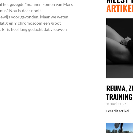
ARTIKE
l het gezegde “mannen komen van Mars
us”. Nou is daar nooit
bewijs voor gevonden. Maar we weten
 dat X en Y chromosoom een groot
. Er is heel lang gedacht dat vrouwen
REUMA, Z
TRAINING
10 mei, 2025
Lees dit artikel