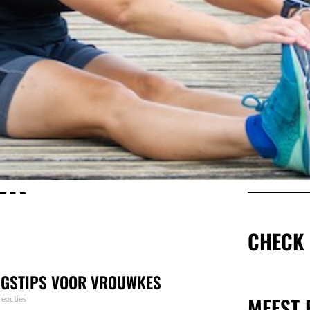
STUU
MIJ
ER
EEN
BERI
SA
ZAK
CHECK
DO
INGSTIPS VOOR VROUWKES
MEEST 
eacties