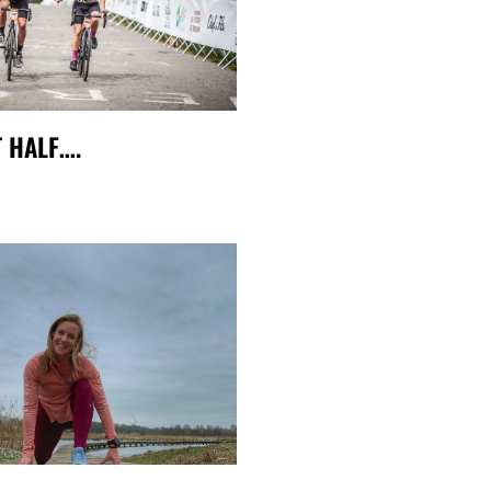
T HALF….