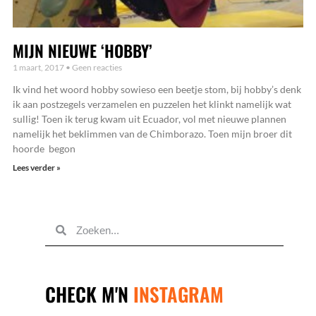
MIJN NIEUWE ‘HOBBY’
1 maart, 2017
Geen reacties
Ik vind het woord hobby sowieso een beetje stom, bij hobby’s denk
ik aan postzegels verzamelen en puzzelen het klinkt namelijk wat
sullig! Toen ik terug kwam uit Ecuador, vol met nieuwe plannen
namelijk het beklimmen van de Chimborazo. Toen mijn broer dit
hoorde begon
Lees verder »
STUUR
MIJ
EEN
BERICHTJE
SAMEN
ZAKEN
DOEN?
CHECK M'N
INSTAGRAM