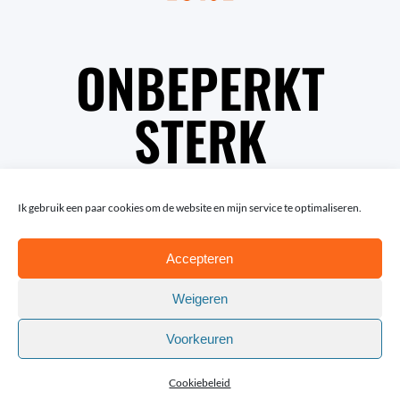
ONBEPERKT
STERK
Ik gebruik een paar cookies om de website en mijn service te optimaliseren.
Accepteren
Weigeren
Voorkeuren
© Copyright Lotte van Trigt | Fotografie: Rob van
Efferen en Andy Astfalck
Cookiebeleid