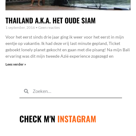
THAILAND A.K.A. HET OUDE SIAM
1 september, 2016
Geen reacties
Voor het eerst sinds drie jaar ging ik weer voor het eerst in mijn
eentje op vakantie. Ik had deze vrij last minute gepland, Ticket
geboekt lonely planet gekocht en gaan met die pisang! Na mijn Bali
ervaring was dit mijn tweede Azië experience zogezegd en
Lees verder »
STUUR
MIJ
EEN
BERICHTJE
SAMEN
ZAKEN
DOEN?
CHECK M'N
INSTAGRAM