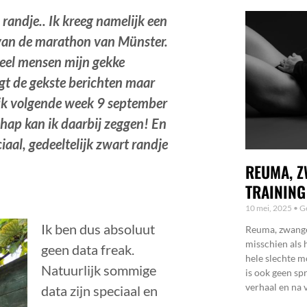
andje.. Ik kreeg namelijk een
n van de marathon van Münster.
oveel mensen mijn gekke
ijgt de gekste berichten maar
 ik volgende week 9 september
hap kan ik daarbij zeggen! En
iaal, gedeeltelijk zwart randje
REUMA, Z
TRAINING
10 mei, 2025
Ge
Ik ben dus absoluut
Reuma, zwanger
misschien als 
geen data freak.
hele slechte m
Natuurlijk sommige
is ook geen sp
verhaal en na v
data zijn speciaal en