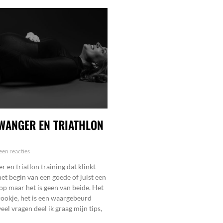
WANGER EN TRIATHLON
en reacties
 en triatlon training dat klinkt
het begin van een goede of juist een
op maar het is geen van beide. Het
rookje, het is een waargebeurd
eel vragen deel ik graag mijn tips,