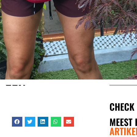
 EEN
CHECK
MEEST 
ARTIKE