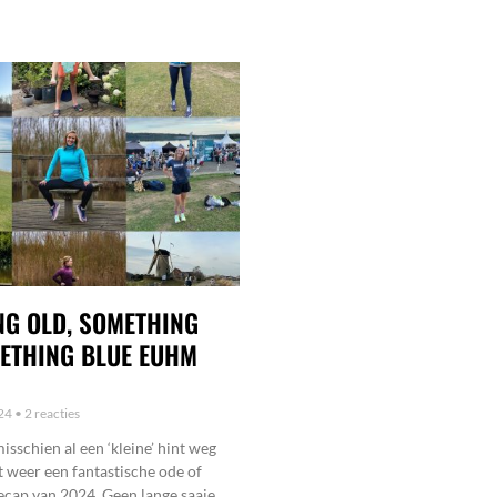
G OLD, SOMETHING
ETHING BLUE EUHM
024
2 reacties
misschien al een ‘kleine’ hint weg
 weer een fantastische ode of
ecap van 2024. Geen lange saaie