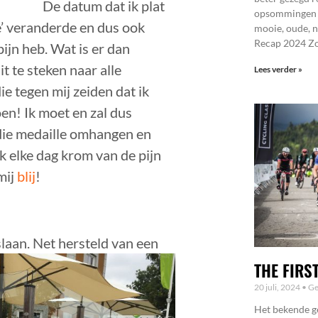
De datum dat ik plat
opsommingen ma
e’ veranderde en dus ook
mooie, oude, 
Recap 2024 Z
ijn heb. Wat is er dan
t te steken naar alle
Lees verder »
ie tegen mij zeiden dat ik
en! Ik moet en zal dus
die medaille omhangen en
ik elke dag krom van de pijn
mij
blij
!
slaan.
Net hersteld van een
THE FIRS
20 juli, 2024
Ge
Het bekende ge