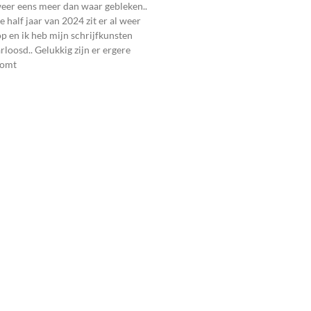
weer eens meer dan waar gebleken..
 half jaar van 2024 zit er al weer
 en ik heb mijn schrijfkunsten
rloosd.. Gelukkig zijn er ergere
komt