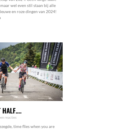
ar wel even stil staan bij alle
nieuwe en roze dingen van 2024!
o
T HALF….
en reacties
zegde, time flies when you are