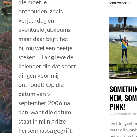
die moet je
Lees verder »
onthouden, zoals
verjaardag en
eventuele jubileums
maar daar blijft het
bij mij wel een beetje
steken… Lang leve de
kalender die dat soort
dingen voor mij
onthoudt! Op die
SOMETHIN
datum van 9
NEW, SOM
september 2006 na
PINK!
dan, want die datum
31 december, 2
staat in mijn grijze
De titel geeft 
hersenmassa gegrift.
maar dit wordt
beter gezegd r