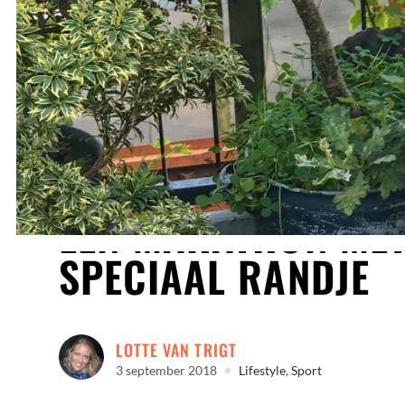
EEN MARATHON MET
SPECIAAL RANDJE
LOTTE VAN TRIGT
3 september 2018
Lifestyle
,
Sport