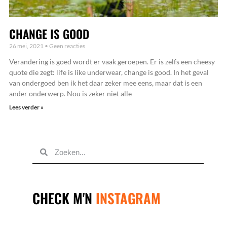
CHANGE IS GOOD
26 mei, 2021
Geen reacties
Verandering is goed wordt er vaak geroepen. Er is zelfs een cheesy
quote die zegt: life is like underwear, change is good. In het geval
van ondergoed ben ik het daar zeker mee eens, maar dat is een
ander onderwerp. Nou is zeker niet alle
Lees verder »
STUUR
MIJ
EEN
BERICHTJE
SAMEN
ZAKEN
DOEN?
CHECK M'N
INSTAGRAM