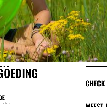
STUU
MIJ
ER
EEN
BERI
GOEDING
SA
ZAK
CHECK
DO
DE
MEEST 
reacties