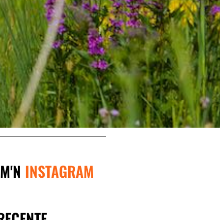
R
CHTJE
MEN
EN
 M'N
INSTAGRAM
EN?
RECENTE