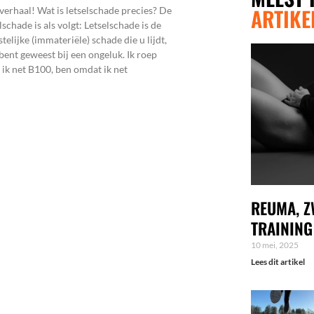
ARTIKE
verhaal! Wat is letselschade precies? De
lschade is als volgt: Letselschade is de
telijke (immateriële) schade die u lijdt,
bent geweest bij een ongeluk. Ik roep
 ik net B100, ben omdat ik net
REUMA, Z
TRAINING
10 mei, 2025
Lees dit artikel