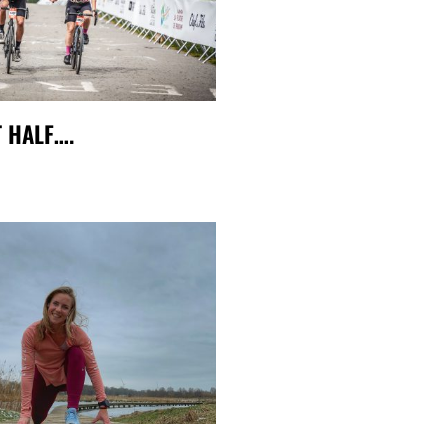
T HALF….