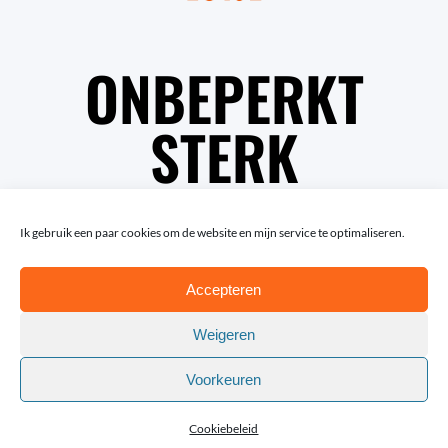
ONBEPERKT
STERK
Ik gebruik een paar cookies om de website en mijn service te optimaliseren.
Accepteren
Weigeren
Voorkeuren
© Copyright Lotte van Trigt | Fotografie: Rob van
Efferen en Andy Astfalck
Cookiebeleid