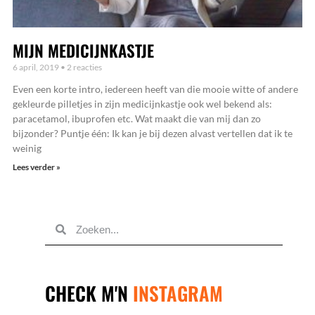
MIJN MEDICIJNKASTJE
6 april, 2019
2 reacties
Even een korte intro, iedereen heeft van die mooie witte of andere
gekleurde pilletjes in zijn medicijnkastje ook wel bekend als:
paracetamol, ibuprofen etc. Wat maakt die van mij dan zo
bijzonder? Puntje één: Ik kan je bij dezen alvast vertellen dat ik te
weinig
Lees verder »
STUUR
MIJ
EEN
BERICHTJE
SAMEN
ZAKEN
DOEN?
CHECK M'N
INSTAGRAM