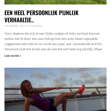
EEN HEEL PERSOONLIJK PIJNLIJK
VERHAALTJE..
19 oktober, 2017
2 reacties
Voor degene die mij al een tijdje volgen of mijn verhaal kennen
weten dat ik door een aanrijding met een auto twee ingezakte
ruggenwervels heb en nu sinds een paar jaar reumatoïde artritis.
Absoluut niet het einde van de wereld wel heel erg pijnlijk. Maar
Lees verder »