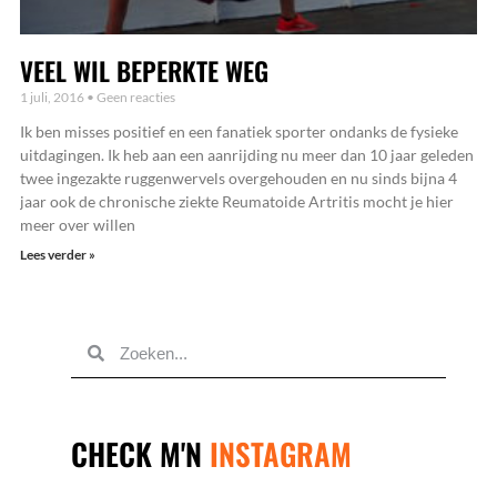
VEEL WIL BEPERKTE WEG
1 juli, 2016
Geen reacties
Ik ben misses positief en een fanatiek sporter ondanks de fysieke
uitdagingen. Ik heb aan een aanrijding nu meer dan 10 jaar geleden
twee ingezakte ruggenwervels overgehouden en nu sinds bijna 4
jaar ook de chronische ziekte Reumatoide Artritis mocht je hier
meer over willen
Lees verder »
STUUR
MIJ
EEN
BERICHTJE
SAMEN
ZAKEN
DOEN?
CHECK M'N
INSTAGRAM