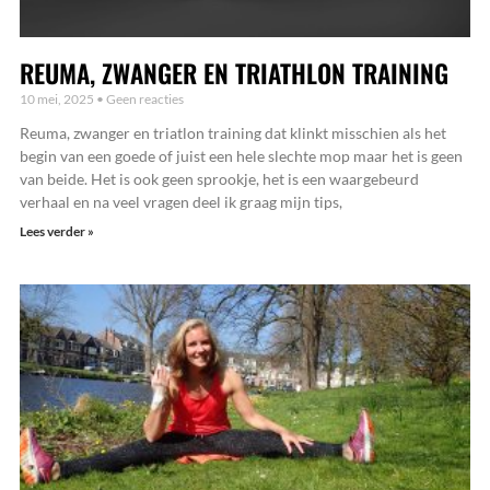
REUMA, ZWANGER EN TRIATHLON TRAINING
10 mei, 2025
Geen reacties
Reuma, zwanger en triatlon training dat klinkt misschien als het
begin van een goede of juist een hele slechte mop maar het is geen
van beide. Het is ook geen sprookje, het is een waargebeurd
verhaal en na veel vragen deel ik graag mijn tips,
Lees verder »